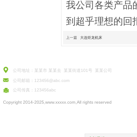
我公司各类产品
到超乎理想的回报。
上一篇
大连炬龙机床
公司地址：某某市 某某去 某某街道101号 某某公司
公司邮箱：123456@abc.com
公司传真：123456abc
Copyright 2014-2025,www.xxxxx.com,All rights reserved