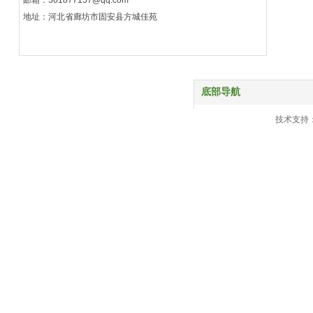
邮箱：501877157@qq.com
地址：河北省廊坊市固安县方城佳苑
底部导航
首页
技术支持
产品中心
服务与支持
关于我们
新闻动态
联系我们