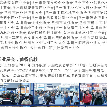
高端装备产业协会
|常州市侨商投资企业协会|常州市企业信息化
业商会
|
常州市智能智造产业协会
|
常州市工业机器人行业协会
|
常
会
|
常州市热处理行业协会
|
常州市工程机械产业协会
|
常州市物
传感器产业促进会
|
常州市核电装备制造业协会
|
常州市钣金行业
商务协会
|
常州市光伏行业协会
|
常州市涂料协会
|
常州市模具工业
产业协会
|
常州市轻工业行业协会
|
常州市纺织工业协会
|
常州市服
饰材料行业协会
|
武进区模具行业商会
|
常州市建筑材料工业协会
|
|
常州市军民融合发展协会
|
常州市照明电器协会
|
常州市新型墙体
器械行业协会
|
常州市企业法制工作协会
|
常州市医药行业协会
|
常
州市图文行业协会
|
常州市桶（瓶）装饮用水协会
行业展会，值得信赖
州工博会自
2013年创办以来，连续成功举办了
14
届，已经从首
发展到今202
5
第
1
4
届的
6
0000平方米，2000多个国际标准展位
6亿元，是企业进军常州市场和品牌推广宣传的首选平台，已经
响力的行业盛会之一。