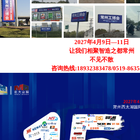
202
7
年
4
月
9
日
—
11
日
让我们相聚
智造之都
常州
不见不散
咨询热线
:18932383478/0519-863