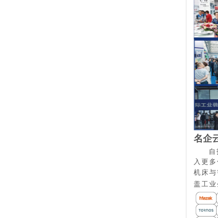
名企
自
入更多
机床与
盖工业