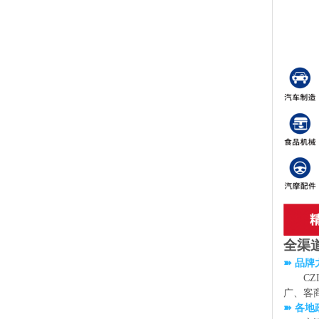
全渠
➽ 品牌
C
广、客
➽ 各