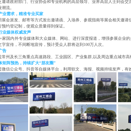
泛邀请政府部门、行业协会和专业机构的高层领导、业界高层人士到会交
业潮流。
焦产业需求，精准专业买家
用展会派发、邮寄等方式发出邀请函、入场券、参观指南等展会相关邀请
行预约登记制，使观众质量得到保证。
家行业媒体权威发声
+
家国内外专业媒体和大众媒体、网站、进行深度报道，增强参展企业的
文字宣传，不间断地宣传，预计受众人群将达到
100万人次。
广告
盖常州及长三角重点高速路段、工业园区、产业集群
,以及周边重点城市高
媒体矩阵预热，持续扩大“朋友圈”
过微信公众号、抖音等自媒体平台，利用软文、海报、视频持续发声，有