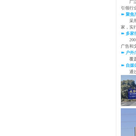
广
引领行
➽ 聚
采
家，实
➽ 多
200
广告和
➽ 户外
覆
➽ 自
通