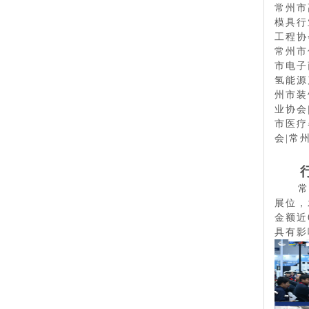
常州市
模具行
工程协
常州市
市电子
氢能源
州市装
业协会
市医疗
会
|
常
常
展位，
金额近
具有影