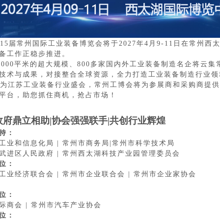
15届常州国际工业装备博览会将于2027年4月9-11日在常州
备工作正稳步推进。
0000平米的超大规模、800多家国内外工业装备制造名企将云
技术与成果，对接整合全球资源，全力打造工业装备制造行业领
为江苏工业装备行业盛会，常州工博会将为参展商和采购商提供
平台，助您抓住商机，抢占市场！
政府鼎立相助
|协会强强联手|共创行业辉煌
持：
工业和信息化局
| 常州市商务局|常州市科学技术局
武进区人民政府
| 常州西太湖科技产业园管理委员会
位：
工业经济联合会
| 常州市企业联合会 | 常州市企业家协会
位：
际商会
| 常州市汽车产业协会
位：